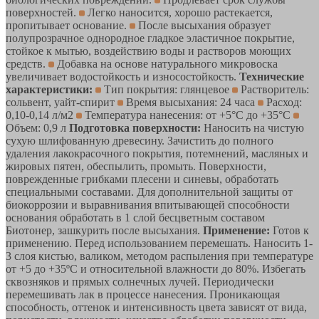
поверхностей.
Легко наносится, хорошо растекается,
пропитывает основание.
После высыхания образует
полупрозрачное однородное гладкое эластичное покрытие,
стойкое к мытью, воздействию воды и растворов моющих
средств.
Добавка на основе натурального микровоска
увеличивает водостойкость и износостойкость.
Технические
характеристики:
Тип покрытия: глянцевое
Растворитель:
сольвент, уайт-спирит
Время высыхания: 24 часа
Расход:
0,10-0,14 л/м2
Температура нанесения: от +5°С до +35°С
Объем: 0,9 л
Подготовка поверхности:
Наносить на чистую
сухую шлифованную древесину. Зачистить до полного
удаления лакокрасочного покрытия, потемнений, масляных и
жировых пятен, обеспылить, промыть. Поверхности,
поврежденные грибками плесени и синевы, обработать
специальными составами. Для дополнительной защиты от
биокоррозии и выравнивания впитывающей способности
основания обработать в 1 слой бесцветным составом
Биотонер, зашкурить после высыхания.
Применение:
Готов к
применению. Перед использованием перемешать. Наносить 1-
3 слоя кистью, валиком, методом распыления при температуре
от +5 до +35ºС и относительной влажности до 80%. Избегать
сквозняков и прямых солнечных лучей. Периодически
перемешивать лак в процессе нанесения. Проникающая
способность, оттенок и интенсивность цвета зависят от вида,