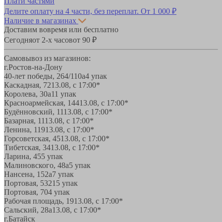
Плати частями
Делите оплату на 4 части, без переплат.
От 1 000 ₽
Наличие в магазинах
Доставим вовремя или бесплатно
Сегодня
от 2-х часов
от 90 ₽
Самовывоз из магазинов:
г.Ростов-на-Дону
40-лет победы, 264/110а
4 упак
Каскадная, 72
13.08, с 17:00*
Королева, 30а
11 упак
Красноармейская, 144
13.08, с 17:00*
Будённовский, 11
13.08, с 17:00*
Базарная, 11
13.08, с 17:00*
Ленина, 119
13.08, с 17:00*
Горсоветская, 45
13.08, с 17:00*
Тибетская, 34
13.08, с 17:00*
Ларина, 45
5 упак
Малиновского, 48а
5 упак
Нансена, 152а
7 упак
Портовая, 532
15 упак
Портовая, 70
4 упак
Рабочая площадь, 19
13.08, с 17:00*
Сальский, 28a
13.08, с 17:00*
г.Батайск