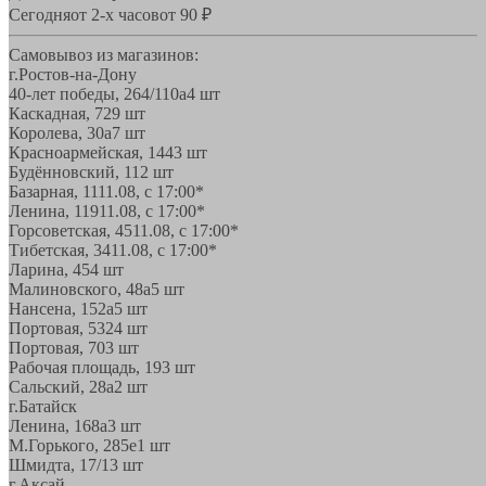
Сегодня
от 2-х часов
от 90 ₽
Самовывоз из магазинов:
г.Ростов-на-Дону
40-лет победы, 264/110а
4 шт
Каскадная, 72
9 шт
Королева, 30а
7 шт
Красноармейская, 144
3 шт
Будённовский, 11
2 шт
Базарная, 11
11.08, с 17:00*
Ленина, 119
11.08, с 17:00*
Горсоветская, 45
11.08, с 17:00*
Тибетская, 34
11.08, с 17:00*
Ларина, 45
4 шт
Малиновского, 48а
5 шт
Нансена, 152а
5 шт
Портовая, 532
4 шт
Портовая, 70
3 шт
Рабочая площадь, 19
3 шт
Сальский, 28a
2 шт
г.Батайск
Ленина, 168а
3 шт
М.Горького, 285е
1 шт
Шмидта, 17/1
3 шт
г.Аксай