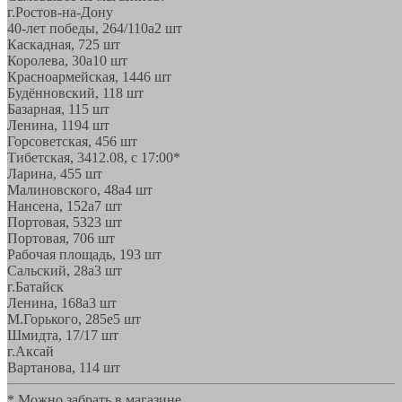
г.Ростов-на-Дону
40-лет победы, 264/110а
2 шт
Каскадная, 72
5 шт
Королева, 30а
10 шт
Красноармейская, 144
6 шт
Будённовский, 11
8 шт
Базарная, 11
5 шт
Ленина, 119
4 шт
Горсоветская, 45
6 шт
Тибетская, 34
12.08, с 17:00*
Ларина, 45
5 шт
Малиновского, 48а
4 шт
Нансена, 152а
7 шт
Портовая, 532
3 шт
Портовая, 70
6 шт
Рабочая площадь, 19
3 шт
Сальский, 28a
3 шт
г.Батайск
Ленина, 168а
3 шт
М.Горького, 285е
5 шт
Шмидта, 17/1
7 шт
г.Аксай
Вартанова, 11
4 шт
* Можно забрать в магазине,