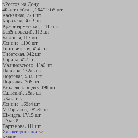
г.Ростов-на-Дону
40-лет победы, 264/110а
5 шт
Каскадная, 72
4 шт
Королева, 30а
3 шт
Красноармейская, 144
5 шт
Будённовский, 11
3 шт
Базарная, 11
3 шт
Ленина, 119
6 шт
Горсоветская, 45
4 шт
Тибетская, 34
2 шт
Ларина, 45
2 шт
Малиновского, 48а
6 шт
Нансена, 152а
3 шт
Портовая, 532
3 шт
Портовая, 70
6 шт
Рабочая площадь, 19
8 шт
Сальский, 28a
3 шт
г.Батайск
Ленина, 168а
4 шт
М.Горького, 285е
6 шт
Шмидта, 17/1
5 шт
г.Аксай
Вартанова, 11
1 шт
Характеристики
Бренд: