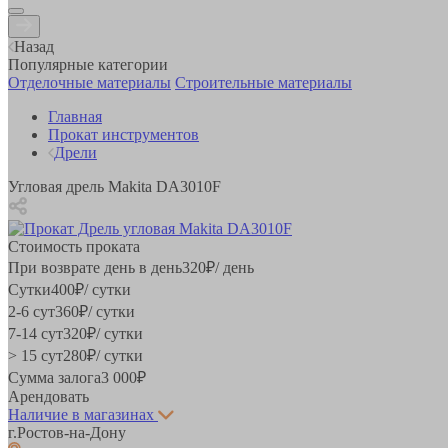
Назад
Популярные категории
Отделочные материалы
Строительные материалы
Главная
Прокат инструментов
Дрели
Угловая дрель Makita DA3010F
Стоимость проката
При возврате день в день
320
₽
/ день
Сутки
400
₽
/ сутки
2-6 сут
360
₽
/ сутки
7-14 сут
320
₽
/ сутки
> 15 сут
280
₽
/ сутки
Сумма залога
3 000
₽
Арендовать
Наличие в магазинах
г.Ростов-на-Дону