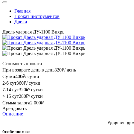
Главная
Прокат инструментов
Дрели
Дрель ударная ДУ-1100 Вихрь
Стоимость проката
При возврате день в день
320
₽
/ день
Сутки
400
₽
/ сутки
2-6 сут
360
₽
/ сутки
7-14 сут
320
₽
/ сутки
> 15 сут
280
₽
/ сутки
Сумма залога
2 000
₽
Арендовать
Описание
                                            Ударная дре
Особенности: