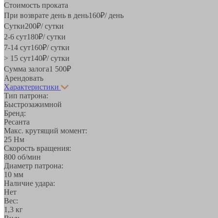
Стоимость проката
При возврате день в день
160
₽
/ день
Сутки
200
₽
/ сутки
2-6 сут
180
₽
/ сутки
7-14 сут
160
₽
/ сутки
> 15 сут
140
₽
/ сутки
Сумма залога
1 500
₽
Арендовать
Характеристики
Тип патрона:
Быстрозажимной
Бренд:
Ресанта
Макс. крутящий момент:
25 Нм
Скорость вращения:
800 об/мин
Диаметр патрона:
10 мм
Наличие удара:
Нет
Вес:
1,3 кг