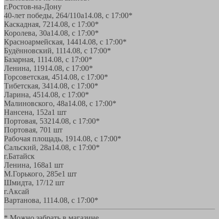
г.Ростов-на-Дону
40-лет победы, 264/110а
14.08, с 17:00*
Каскадная, 72
14.08, с 17:00*
Королева, 30а
14.08, с 17:00*
Красноармейская, 144
14.08, с 17:00*
Будённовский, 11
14.08, с 17:00*
Базарная, 11
14.08, с 17:00*
Ленина, 119
14.08, с 17:00*
Горсоветская, 45
14.08, с 17:00*
Тибетская, 34
14.08, с 17:00*
Ларина, 45
14.08, с 17:00*
Малиновского, 48а
14.08, с 17:00*
Нансена, 152а
1 шт
Портовая, 532
14.08, с 17:00*
Портовая, 70
1 шт
Рабочая площадь, 19
14.08, с 17:00*
Сальский, 28a
14.08, с 17:00*
г.Батайск
Ленина, 168а
1 шт
М.Горького, 285е
1 шт
Шмидта, 17/1
2 шт
г.Аксай
Вартанова, 11
14.08, с 17:00*
* Можно забрать в магазине,