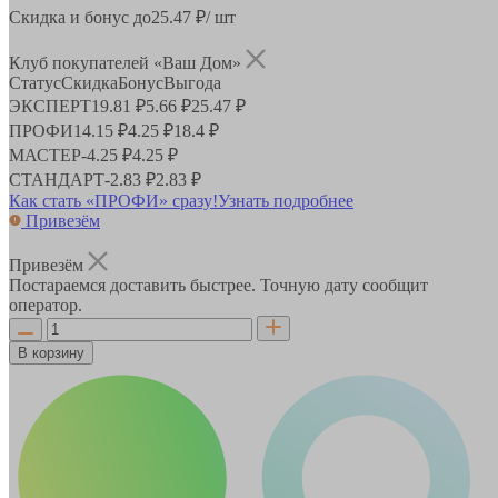
Скидка и бонус до
25.47
₽/ шт
Клуб покупателей «Ваш Дом»
Статус
Скидка
Бонус
Выгода
ЭКСПЕРТ
19.81 ₽
5.66 ₽
25.47 ₽
ПРОФИ
14.15 ₽
4.25 ₽
18.4 ₽
МАСТЕР
-
4.25 ₽
4.25 ₽
СТАНДАРТ
-
2.83 ₽
2.83 ₽
Как стать «ПРОФИ» сразу!
Узнать подробнее
Привезём
Привезём
Постараемся доставить быстрее. Точную дату сообщит
оператор.
В корзину