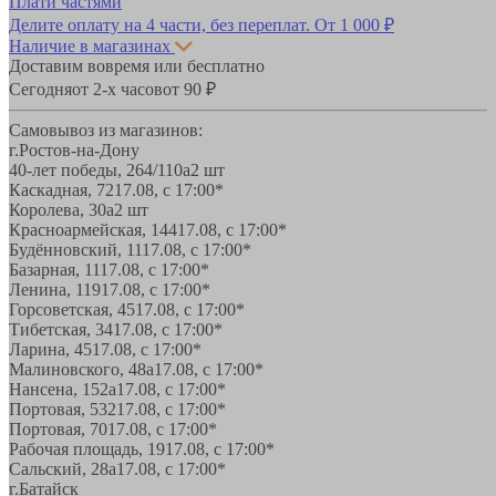
Плати частями
Делите оплату на 4 части, без переплат.
От 1 000 ₽
Наличие в магазинах
Доставим вовремя или бесплатно
Сегодня
от 2-х часов
от 90 ₽
Самовывоз из магазинов:
г.Ростов-на-Дону
40-лет победы, 264/110а
2 шт
Каскадная, 72
17.08, с 17:00*
Королева, 30а
2 шт
Красноармейская, 144
17.08, с 17:00*
Будённовский, 11
17.08, с 17:00*
Базарная, 11
17.08, с 17:00*
Ленина, 119
17.08, с 17:00*
Горсоветская, 45
17.08, с 17:00*
Тибетская, 34
17.08, с 17:00*
Ларина, 45
17.08, с 17:00*
Малиновского, 48а
17.08, с 17:00*
Нансена, 152а
17.08, с 17:00*
Портовая, 532
17.08, с 17:00*
Портовая, 70
17.08, с 17:00*
Рабочая площадь, 19
17.08, с 17:00*
Сальский, 28a
17.08, с 17:00*
г.Батайск