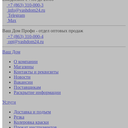
+7 (863) 310-000-3
info@vashdom24.ru
Telegram
Max
Ваш Дом Профи - отдел оптовых продаж
+7 (863) 310-000-4
opt@vashdom24.ru
Ваш Дом
О компании
Магазины
Контакты и реквизиты
Новости
Вакансии
Поставщикам
Раскрытие информации
Услуги
Доставка и подъем
Резка
Колеровка краски
Прокат инструментов