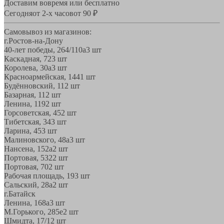
Доставим вовремя или бесплатно
Сегодня
от 2-х часов
от 90 ₽
Самовывоз из магазинов:
г.Ростов-на-Дону
40-лет победы, 264/110а
3 шт
Каскадная, 72
3 шт
Королева, 30а
3 шт
Красноармейская, 144
1 шт
Будённовский, 11
2 шт
Базарная, 11
2 шт
Ленина, 119
2 шт
Горсоветская, 45
2 шт
Тибетская, 34
3 шт
Ларина, 45
3 шт
Малиновского, 48а
3 шт
Нансена, 152а
2 шт
Портовая, 532
2 шт
Портовая, 70
2 шт
Рабочая площадь, 19
3 шт
Сальский, 28a
2 шт
г.Батайск
Ленина, 168а
3 шт
М.Горького, 285е
2 шт
Шмидта, 17/1
2 шт