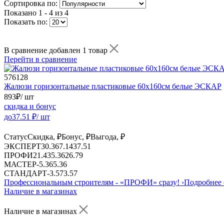
Сортировка по:
Показано
1 - 4 из 4
Показать по:
В сравнение добавлен 1 товар
Перейти в сравнение
576128
Жалюзи горизонтальные пластиковые 60х160см белые ЭСКАР
893
₽
/ шт
скидка и бонус
до
37.51
₽/ шт
Статус
Скидка, ₽
Бонус, ₽
Выгода, ₽
ЭКСПЕРТ
30.36
7.14
37.51
ПРОФИ
21.43
5.36
26.79
МАСТЕР
-
5.36
5.36
СТАНДАРТ
-
3.57
3.57
Профессиональным строителям -
«ПРОФИ»
сразу!
›
Подробнее 
Наличие в магазинах
Наличие в магазинах