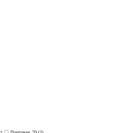
2)
Портовая, 70
(2)