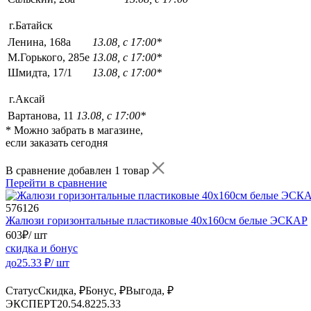
г.Батайск
Ленина, 168а
13.08, с 17:00*
М.Горького, 285е
13.08, с 17:00*
Шмидта, 17/1
13.08, с 17:00*
г.Аксай
Вартанова, 11
13.08, с 17:00*
* Можно забрать в магазине,
если заказать сегодня
В сравнение добавлен 1 товар
Перейти в сравнение
576126
Жалюзи горизонтальные пластиковые 40х160см белые ЭСКАР
603
₽
/ шт
скидка и бонус
до
25.33
₽/ шт
Статус
Скидка, ₽
Бонус, ₽
Выгода, ₽
ЭКСПЕРТ
20.5
4.82
25.33