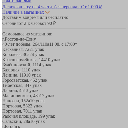
Плати частями
Делите оплату на 4 части, без переплат.
От 1 000 ₽
Наличие в магазинах
Доставим вовремя или бесплатно
Сегодня
от 2-х часов
от 90 ₽
Самовывоз из магазинов:
г.Ростов-на-Дону
40-лет победы, 264/110а
11.08, с 17:00*
Каскадная, 72
21 упак
Королева, 30а
24 упак
Красноармейская, 144
10 упак
Будённовский, 11
14 упак
Базарная, 11
10 упак
Ленина, 119
10 упак
Горсоветская, 45
2 упак
Тибетская, 34
7 упак
Ларина, 45
13 упак
Малиновского, 48а
17 упак
Нансена, 152а
10 упак
Портовая, 532
2 упак
Портовая, 70
11 упак
Рабочая площадь, 19
9 упак
Сальский, 28a
10 упак
г.Батайск