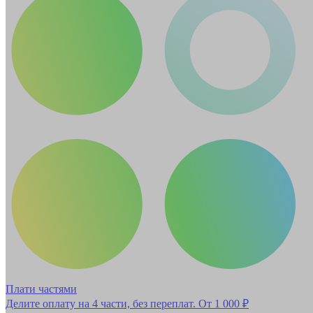
Плати частями
Делите оплату на 4 части, без переплат.
От 1 000 ₽