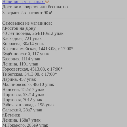
Наличие в магазинах
Доставим вовремя или бесплатно
Завтра
от 2-х часов
от 90 ₽
Самовывоз из магазинов:
г.Ростов-на-Дону
40-лет победы, 264/110а
12 упак
Каскадная, 72
1 упак
Королева, 30а
14 упак
Красноармейская, 144
13.08, с 17:00*
Будённовский, 11
7 упак
Базарная, 11
14 упак
Ленина, 119
1 упак
Горсоветская, 45
13.08, с 17:00*
Тибетская, 34
13.08, с 17:00*
Ларина, 45
7 упак
Малиновского, 48а
10 упак
Нансена, 152а
17 упак
Портовая, 532
14 упак
Портовая, 70
12 упак
Рабочая площадь, 19
8 упак
Сальский, 28a
7 упак
г.Батайск
Ленина, 168а
7 упак
М.Горького, 285е
9 упак