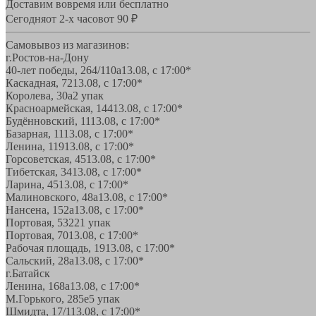
Доставим вовремя или бесплатно
Сегодня
от 2-х часов
от 90 ₽
Самовывоз из магазинов:
г.Ростов-на-Дону
40-лет победы, 264/110а
13.08, с 17:00*
Каскадная, 72
13.08, с 17:00*
Королева, 30а
2 упак
Красноармейская, 144
13.08, с 17:00*
Будённовский, 11
13.08, с 17:00*
Базарная, 11
13.08, с 17:00*
Ленина, 119
13.08, с 17:00*
Горсоветская, 45
13.08, с 17:00*
Тибетская, 34
13.08, с 17:00*
Ларина, 45
13.08, с 17:00*
Малиновского, 48а
13.08, с 17:00*
Нансена, 152а
13.08, с 17:00*
Портовая, 532
21 упак
Портовая, 70
13.08, с 17:00*
Рабочая площадь, 19
13.08, с 17:00*
Сальский, 28a
13.08, с 17:00*
г.Батайск
Ленина, 168а
13.08, с 17:00*
М.Горького, 285е
5 упак
Шмидта, 17/1
13.08, с 17:00*