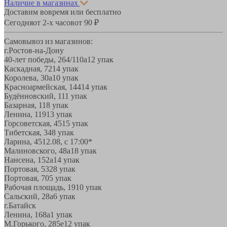
Наличие в магазинах
Доставим вовремя или бесплатно
Сегодня
от 2-х часов
от 90 ₽
Самовывоз из магазинов:
г.Ростов-на-Дону
40-лет победы, 264/110а
12 упак
Каскадная, 72
14 упак
Королева, 30а
10 упак
Красноармейская, 144
14 упак
Будённовский, 11
1 упак
Базарная, 11
8 упак
Ленина, 119
13 упак
Горсоветская, 45
15 упак
Тибетская, 34
8 упак
Ларина, 45
12.08, с 17:00*
Малиновского, 48а
18 упак
Нансена, 152а
14 упак
Портовая, 532
8 упак
Портовая, 70
5 упак
Рабочая площадь, 19
10 упак
Сальский, 28a
6 упак
г.Батайск
Ленина, 168а
1 упак
М.Горького, 285е
12 упак