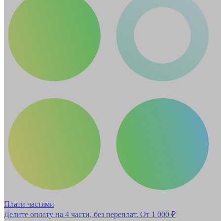
Плати частями
Делите оплату на 4 части, без переплат.
От 1 000 ₽