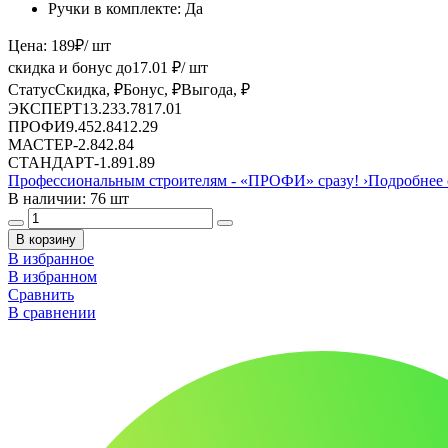
Ручки в комплекте:
Да
Цена:
189
₽
/ шт
скидка и бонус до
17.01
₽/ шт
Статус
Скидка, ₽
Бонус, ₽
Выгода, ₽
ЭКСПЕРТ
13.23
3.78
17.01
ПРОФИ
9.45
2.84
12.29
МАСТЕР
-
2.84
2.84
СТАНДАРТ
-
1.89
1.89
Профессиональным строителям -
«ПРОФИ»
сразу!
›
Подробнее 
В наличии: 76 шт
В корзину
В избранное
В избранном
Сравнить
В сравнении