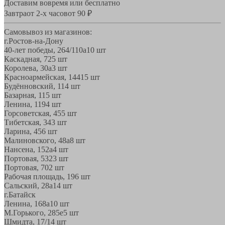
Доставим вовремя или бесплатно
Завтра
от 2-х часов
от 90 ₽
Самовывоз из магазинов:
г.Ростов-на-Дону
40-лет победы, 264/110а
10 шт
Каскадная, 72
5 шт
Королева, 30а
3 шт
Красноармейская, 144
15 шт
Будённовский, 11
4 шт
Базарная, 11
5 шт
Ленина, 119
4 шт
Горсоветская, 45
5 шт
Тибетская, 34
3 шт
Ларина, 45
6 шт
Малиновского, 48а
8 шт
Нансена, 152а
4 шт
Портовая, 532
3 шт
Портовая, 70
2 шт
Рабочая площадь, 19
6 шт
Сальский, 28a
14 шт
г.Батайск
Ленина, 168а
10 шт
М.Горького, 285е
5 шт
Шмидта, 17/1
4 шт