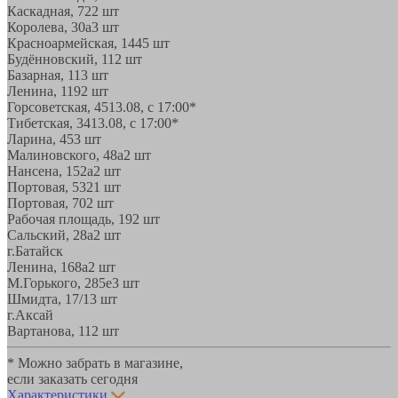
Каскадная, 72
2 шт
Королева, 30а
3 шт
Красноармейская, 144
5 шт
Будённовский, 11
2 шт
Базарная, 11
3 шт
Ленина, 119
2 шт
Горсоветская, 45
13.08, с 17:00*
Тибетская, 34
13.08, с 17:00*
Ларина, 45
3 шт
Малиновского, 48а
2 шт
Нансена, 152а
2 шт
Портовая, 532
1 шт
Портовая, 70
2 шт
Рабочая площадь, 19
2 шт
Сальский, 28a
2 шт
г.Батайск
Ленина, 168а
2 шт
М.Горького, 285е
3 шт
Шмидта, 17/1
3 шт
г.Аксай
Вартанова, 11
2 шт
* Можно забрать в магазине,
если заказать сегодня
Характеристики