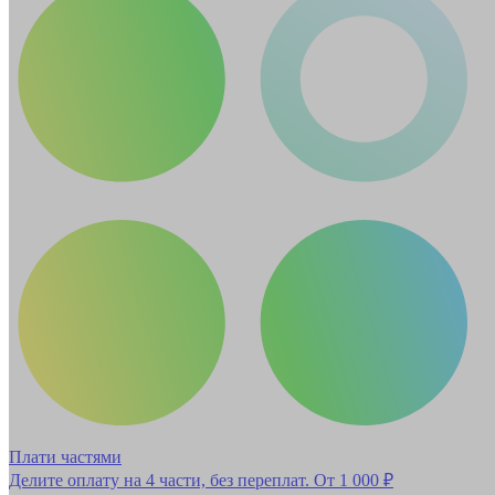
Плати частями
Делите оплату на 4 части, без переплат.
От 1 000 ₽