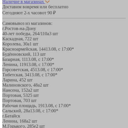
Наличие в магазинах
Доставим вовремя или бесплатно
Сегодня
от 2-х часов
от 90 ₽
Самовывоз из магазинов:
г.Ростов-на-Дону
40-лет победы, 264/110а
3 шт
Каскадная, 72
2 шт
Королева, 30а
1 шт
Красноармейская, 144
13.08, с 17:00*
Будённовский, 11
3 шт
Базарная, 11
13.08, с 17:00*
Ленина, 119
13.08, с 17:00*
Горсоветская, 45
13.08, с 17:00*
Тибетская, 34
13.08, с 17:00*
Ларина, 45
2 шт
Малиновского, 48а
2 шт
Нансена, 152а
2 шт
Портовая, 532
5 шт
Портовая, 70
3 шт
Рабочая площадь, 19
13.08, с 17:00*
Сальский, 28a
13.08, с 17:00*
г.Батайск
Ленина, 168а
2 шт
М.Горького, 285е
2 шт