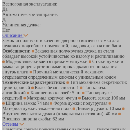
Всепогодная эксплуатация:
Да
Автоматическое запирание:
Да
Удлиненная дужка:
Нет
Описание
Замок используют в качестве дверного висячего замка для
нежилых подсобных помещений, кладовки, сарая или бани.
Особенности:
Закаленная полукруглая дужка из стали
обладает высокой устойчивостью ко взлому и распиливанию
Модель защелкивается прижимом дужки
Стыки дужки и
замка защищены резиновыми прокладками от попадания
внутрь влаги
Прочный металлический механизм
открывается определенным ключом с уникальным кодом
Технические характеристики:
Тип механизма секретности:
цилиндровый
Класс безопасности: 1
Тип ключа:
английский
Количество ключей: 5 шт
Тип корпуса:
открытый
Материал корпуса: чугун
Высота замка: 106 мм
Ширина замка: 74 мм
Форма дужки: полугруглая
Материал дужки: закаленная сталь
Диаметр дужки: 10 мм
Внутренняя высота дужки (в закрытом состоянии): 40 мм
Внешняя ширина скобы: 62 мм
Отзывы
Помогите другим пользователям с выбором — будьте первым,