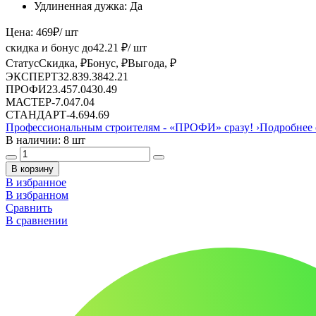
Удлиненная дужка:
Да
Цена:
469
₽
/ шт
скидка и бонус до
42.21
₽/ шт
Статус
Скидка, ₽
Бонус, ₽
Выгода, ₽
ЭКСПЕРТ
32.83
9.38
42.21
ПРОФИ
23.45
7.04
30.49
МАСТЕР
-
7.04
7.04
СТАНДАРТ
-
4.69
4.69
Профессиональным строителям -
«ПРОФИ»
сразу!
›
Подробнее 
В наличии: 8 шт
В корзину
В избранное
В избранном
Сравнить
В сравнении