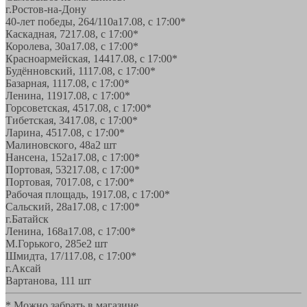
г.Ростов-на-Дону
40-лет победы, 264/110а
17.08, с 17:00*
Каскадная, 72
17.08, с 17:00*
Королева, 30а
17.08, с 17:00*
Красноармейская, 144
17.08, с 17:00*
Будённовский, 11
17.08, с 17:00*
Базарная, 11
17.08, с 17:00*
Ленина, 119
17.08, с 17:00*
Горсоветская, 45
17.08, с 17:00*
Тибетская, 34
17.08, с 17:00*
Ларина, 45
17.08, с 17:00*
Малиновского, 48а
2 шт
Нансена, 152а
17.08, с 17:00*
Портовая, 532
17.08, с 17:00*
Портовая, 70
17.08, с 17:00*
Рабочая площадь, 19
17.08, с 17:00*
Сальский, 28a
17.08, с 17:00*
г.Батайск
Ленина, 168а
17.08, с 17:00*
М.Горького, 285е
2 шт
Шмидта, 17/1
17.08, с 17:00*
г.Аксай
Вартанова, 11
1 шт
* Можно забрать в магазине,