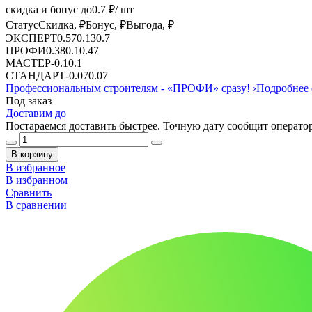
скидка и бонус до
0.7
₽/ шт
Статус
Скидка, ₽
Бонус, ₽
Выгода, ₽
ЭКСПЕРТ
0.57
0.13
0.7
ПРОФИ
0.38
0.1
0.47
МАСТЕР
-
0.1
0.1
СТАНДАРТ
-
0.07
0.07
Профессиональным строителям -
«ПРОФИ»
сразу!
›
Подробнее 
Под заказ
Доставим до
Постараемся доставить быстрее. Точную дату сообщит оператор
В корзину
В избранное
В избранном
Сравнить
В сравнении