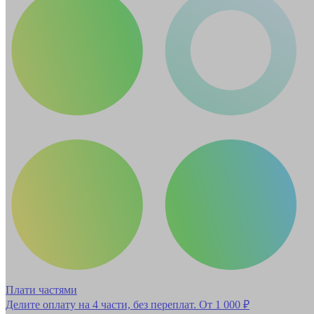
Плати частями
Делите оплату на 4 части, без переплат.
От 1 000 ₽