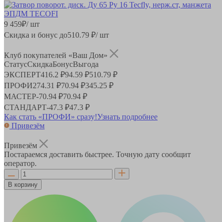
9 459
₽
/ шт
Скидка и бонус до
510.79
₽/ шт
Клуб покупателей «Ваш Дом»
Статус
Скидка
Бонус
Выгода
ЭКСПЕРТ
416.2 ₽
94.59 ₽
510.79 ₽
ПРОФИ
274.31 ₽
70.94 ₽
345.25 ₽
МАСТЕР
-
70.94 ₽
70.94 ₽
СТАНДАРТ
-
47.3 ₽
47.3 ₽
Как стать «ПРОФИ» сразу!
Узнать подробнее
Привезём
Привезём
Постараемся доставить быстрее. Точную дату сообщит
оператор.
В корзину