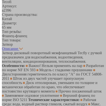
Tecofi
Артикул:
а2396
Страна производства:
Китай
Диаметр:
65 мм
Тип резьбы:
Фланец-фланец
Тип товара:
Затвор
Описание
Затвор дисковый поворотный межфланцевый Tecfly с ручкой
предназначен для водоснабжения, водоотведения,
вентиляции, кондиционирования, теплоснабжения.
Особенности:
Важно! Нельзя применять на пар
Разработан
по норме NF EN 593
Модель с гладкими проушинами
Двухсторонняя герметичность по классу "А" по ГОСТ 54808-
2011
Шток из двух частей улучшает пропускную
способность
Диск отполирован, уменьшен по толщине и
механически обработан по краю, что обеспечивает
постоянство крутящего момента
Прочно посаженный шток
Заменяемое седловое уплотнение
Верхний фланец по
норме ISO 5211
Технические характеристики:
Рабочая
среда: вода, водный раствор гликоля, сжатый воздух
Макс.