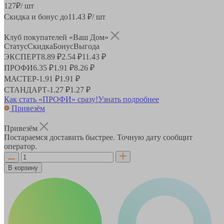
127
₽
/ шт
Скидка и бонус до
11.43
₽/ шт
Клуб покупателей «Ваш Дом»
Статус
Скидка
Бонус
Выгода
ЭКСПЕРТ
8.89 ₽
2.54 ₽
11.43 ₽
ПРОФИ
6.35 ₽
1.91 ₽
8.26 ₽
МАСТЕР
-
1.91 ₽
1.91 ₽
СТАНДАРТ
-
1.27 ₽
1.27 ₽
Как стать «ПРОФИ» сразу!
Узнать подробнее
Привезём
Привезём
Постараемся доставить быстрее. Точную дату сообщит
оператор.
В корзину