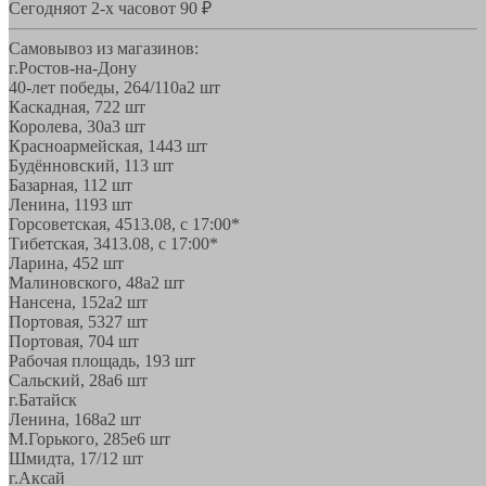
Сегодня
от 2-х часов
от 90 ₽
Самовывоз из магазинов:
г.Ростов-на-Дону
40-лет победы, 264/110а
2 шт
Каскадная, 72
2 шт
Королева, 30а
3 шт
Красноармейская, 144
3 шт
Будённовский, 11
3 шт
Базарная, 11
2 шт
Ленина, 119
3 шт
Горсоветская, 45
13.08, с 17:00*
Тибетская, 34
13.08, с 17:00*
Ларина, 45
2 шт
Малиновского, 48а
2 шт
Нансена, 152а
2 шт
Портовая, 532
7 шт
Портовая, 70
4 шт
Рабочая площадь, 19
3 шт
Сальский, 28a
6 шт
г.Батайск
Ленина, 168а
2 шт
М.Горького, 285е
6 шт
Шмидта, 17/1
2 шт
г.Аксай