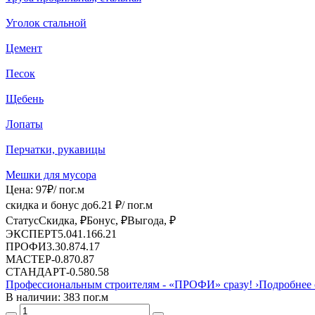
Уголок стальной
Цемент
Песок
Щебень
Лопаты
Перчатки, рукавицы
Мешки для мусора
Цена:
97
₽
/ пог.м
скидка и бонус до
6.21
₽/ пог.м
Статус
Скидка, ₽
Бонус, ₽
Выгода, ₽
ЭКСПЕРТ
5.04
1.16
6.21
ПРОФИ
3.3
0.87
4.17
МАСТЕР
-
0.87
0.87
СТАНДАРТ
-
0.58
0.58
Профессиональным строителям -
«ПРОФИ»
сразу!
›
Подробнее 
В наличии: 383 пог.м