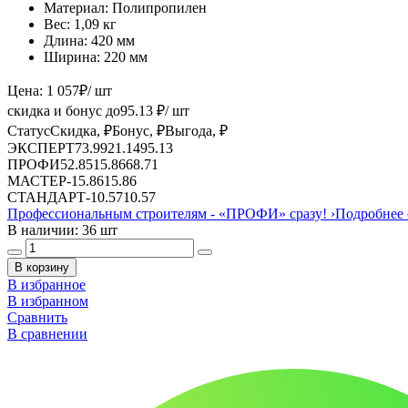
Материал:
Полипропилен
Вес:
1,09 кг
Длина:
420 мм
Ширина:
220 мм
Цена:
1 057
₽
/ шт
скидка и бонус до
95.13
₽/ шт
Статус
Скидка, ₽
Бонус, ₽
Выгода, ₽
ЭКСПЕРТ
73.99
21.14
95.13
ПРОФИ
52.85
15.86
68.71
МАСТЕР
-
15.86
15.86
СТАНДАРТ
-
10.57
10.57
Профессиональным строителям -
«ПРОФИ»
сразу!
›
Подробнее 
В наличии: 36 шт
В корзину
В избранное
В избранном
Сравнить
В сравнении