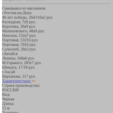
Самовывоз из магазинов:
г.Ростов-на-Дону
40-лет победы, 264/110а
2 рул.
Каскадная, 72
6 рул.
Королева, 30а
9 рул.
Малиновского, 48а
9 рул.
Нансена, 152а
7 рул.
Портовая, 532
16 рул.
Портовая, 70
10 рул.
Сальский, 28a
3 рул.
г.Батайск
Ленина, 168а
6 рул.
М.Горького, 285е
7 рул.
Шмидта, 17/1
8 рул.
г.Аксай
Вартанова, 11
7 рул.
Характеристики
Страна производства:
РОССИЯ
Вид:
Черная
Длина:
15 м
Толщина: