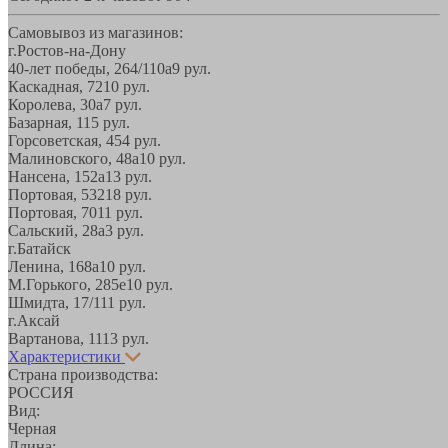
Самовывоз из магазинов:
г.Ростов-на-Дону
40-лет победы, 264/110а
9 рул.
Каскадная, 72
10 рул.
Королева, 30а
7 рул.
Базарная, 11
5 рул.
Горсоветская, 45
4 рул.
Малиновского, 48а
10 рул.
Нансена, 152а
13 рул.
Портовая, 532
18 рул.
Портовая, 70
11 рул.
Сальский, 28a
3 рул.
г.Батайск
Ленина, 168а
10 рул.
М.Горького, 285е
10 рул.
Шмидта, 17/1
11 рул.
г.Аксай
Вартанова, 11
13 рул.
Характеристики
Страна производства:
РОССИЯ
Вид:
Черная
Длина: