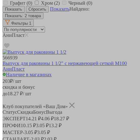
Графит
(0)
Хром
(2)
Черный
(0)
Показать
Найдено:
Показать:
2 товара
Фильтры
1
АниПласт
566939
Выпуск для раковины 1 1/2" с нержавеющей сеткой M100
АниПласт
Наличие в магазинах
203
₽
/ шт
скидка и бонус
до
18.27
₽/ шт
Клуб покупателей «Ваш Дом»
Статус
Скидка
Бонус
Выгода
ЭКСПЕРТ
14.21 ₽
4.06 ₽
18.27 ₽
ПРОФИ
10.15 ₽
3.05 ₽
13.2 ₽
МАСТЕР
-
3.05 ₽
3.05 ₽
СТАНДАРТ
-
2.03 ₽
2.03 ₽