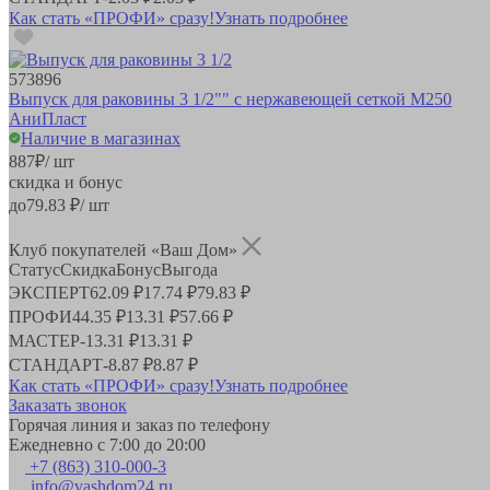
Как стать «ПРОФИ» сразу!
Узнать подробнее
573896
Выпуск для раковины 3 1/2"" с нержавеющей сеткой M250
АниПласт
Наличие в магазинах
887
₽
/ шт
скидка и бонус
до
79.83
₽/ шт
Клуб покупателей «Ваш Дом»
Статус
Скидка
Бонус
Выгода
ЭКСПЕРТ
62.09 ₽
17.74 ₽
79.83 ₽
ПРОФИ
44.35 ₽
13.31 ₽
57.66 ₽
МАСТЕР
-
13.31 ₽
13.31 ₽
СТАНДАРТ
-
8.87 ₽
8.87 ₽
Как стать «ПРОФИ» сразу!
Узнать подробнее
Заказать звонок
Горячая линия и заказ по телефону
Ежедневно с 7:00 до 20:00
+7 (863) 310-000-3
info@vashdom24.ru