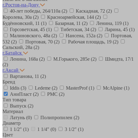
г.Ростов-на-Дону
40-лет победы, 264/110а
(2)
Каскадная, 72
(2)
Королева, 30а
(2)
Красноармейская, 144
(2)
Будённовский, 11
(1)
Базарная, 11
(2)
Ленина, 119
(1)
Горсоветская, 45
(1)
Тибетская, 34
(2)
Ларина, 45
(1)
Малиновского, 48а
(2)
Нансена, 152а
(2)
Портовая,
532
(2)
Портовая, 70
(2)
Рабочая площадь, 19
(2)
Сальский, 28a
(2)
г.Батайск
Ленина, 168а
(2)
М.Горького, 285е
(2)
Шмидта, 17/1
(2)
г.Аксай
Вартанова, 11
(2)
Бренд
Iddis
(3)
Ledeme
(2)
MasterProf
(1)
McAlpine
(1)
АниПласт
(2)
РМС
(2)
Тип товара
Выпуск
(2)
Материал
Латунь
(0)
Полипропилен
(2)
Диаметр
1 1/2"
(1)
1 1/4"
(0)
3 1/2"
(1)
Цвет