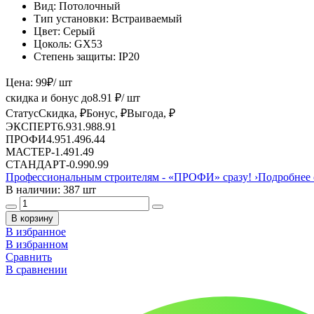
Вид:
Потолочный
Тип установки:
Встраиваемый
Цвет:
Серый
Цоколь:
GX53
Степень защиты:
IP20
Цена:
99
₽
/ шт
скидка и бонус до
8.91
₽/ шт
Статус
Скидка, ₽
Бонус, ₽
Выгода, ₽
ЭКСПЕРТ
6.93
1.98
8.91
ПРОФИ
4.95
1.49
6.44
МАСТЕР
-
1.49
1.49
СТАНДАРТ
-
0.99
0.99
Профессиональным строителям -
«ПРОФИ»
сразу!
›
Подробнее 
В наличии: 387 шт
В корзину
В избранное
В избранном
Сравнить
В сравнении