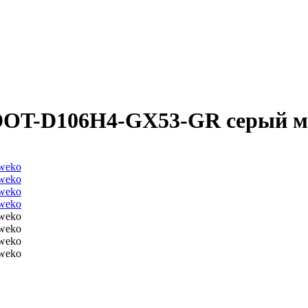
DOT-D106H4-GX53-GR серый м