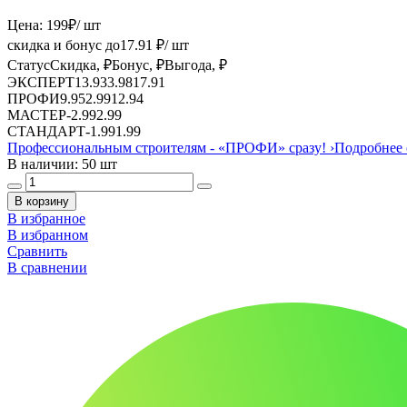
Цена:
199
₽
/ шт
скидка и бонус до
17.91
₽/ шт
Статус
Скидка, ₽
Бонус, ₽
Выгода, ₽
ЭКСПЕРТ
13.93
3.98
17.91
ПРОФИ
9.95
2.99
12.94
МАСТЕР
-
2.99
2.99
СТАНДАРТ
-
1.99
1.99
Профессиональным строителям -
«ПРОФИ»
сразу!
›
Подробнее 
В наличии: 50 шт
В корзину
В избранное
В избранном
Сравнить
В сравнении