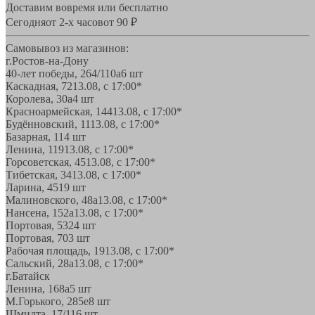
Доставим вовремя или бесплатно
Сегодня
от 2-х часов
от 90 ₽
Самовывоз из магазинов:
г.Ростов-на-Дону
40-лет победы, 264/110а
6 шт
Каскадная, 72
13.08, с 17:00*
Королева, 30а
4 шт
Красноармейская, 144
13.08, с 17:00*
Будённовский, 11
13.08, с 17:00*
Базарная, 11
4 шт
Ленина, 119
13.08, с 17:00*
Горсоветская, 45
13.08, с 17:00*
Тибетская, 34
13.08, с 17:00*
Ларина, 45
19 шт
Малиновского, 48а
13.08, с 17:00*
Нансена, 152а
13.08, с 17:00*
Портовая, 532
4 шт
Портовая, 70
3 шт
Рабочая площадь, 19
13.08, с 17:00*
Сальский, 28a
13.08, с 17:00*
г.Батайск
Ленина, 168а
5 шт
М.Горького, 285е
8 шт
Шмидта, 17/1
16 шт