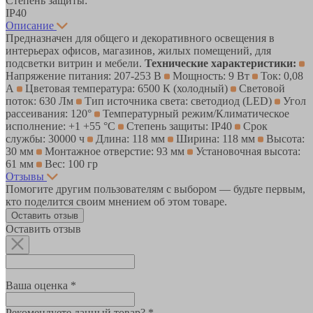
Степень защиты:
IP40
Описание
Предназначен для общего и декоративного освещения в
интерьерах офисов, магазинов, жилых помещений, для
подсветки витрин и мебели.
Технические характеристики:
Напряжение питания: 207-253 В
Мощность: 9 Вт
Ток: 0,08
А
Цветовая температура: 6500 К (холодный)
Световой
поток: 630 Лм
Тип источника света: светодиод (LED)
Угол
рассеивания: 120°
Температурный режим/Климатическое
исполнение: +1 +55 °С
Степень защиты: IP40
Срок
службы: 30000 ч
Длина: 118 мм
Ширина: 118 мм
Высота:
30 мм
Монтажное отверстие: 93 мм
Установочная высота:
61 мм
Вес: 100 гр
Отзывы
Помогите другим пользователям с выбором — будьте первым,
кто поделится своим мнением об этом товаре.
Оставить отзыв
Оставить отзыв
Ваша оценка *
Рекомендуете данный товар? *