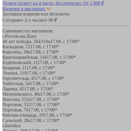
Делите оплату на 4 части, без переплат.
От 1 000 ₽
Наличие в магазинах
Доставим вовремя или бесплатно
Сегодня
от 2-х часов
от 90 ₽
Самовывоз из магазинов:
г.Ростов-на-Дону
40-лет победы, 264/110а
17.08, с 17:00*
Каскадная, 72
17.08, с 17:00*
Королева, 30а
17.08, с 17:00*
Красноармейская, 144
17.08, с 17:00*
Будённовский, 11
17.08, с 17:00*
Базарная, 11
17.08, с 17:00*
Ленина, 119
17.08, с 17:00*
Горсоветская, 45
17.08, с 17:00*
Тибетская, 34
17.08, с 17:00*
Ларина, 45
17.08, с 17:00*
Малиновского, 48а
17.08, с 17:00*
Нансена, 152а
17.08, с 17:00*
Портовая, 532
17.08, с 17:00*
Портовая, 70
17.08, с 17:00*
Рабочая площадь, 19
17.08, с 17:00*
Сальский, 28a
17.08, с 17:00*
г.Батайск
Ленина, 168а
17.08, с 17:00*