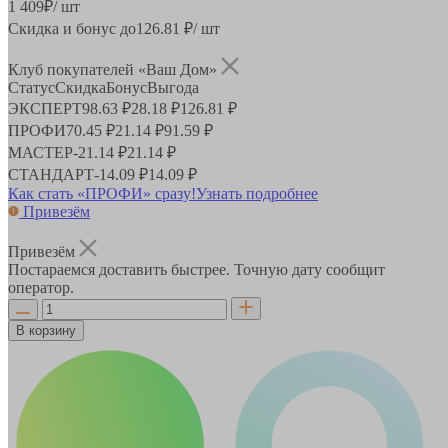
1 409
₽
/ шт
Скидка и бонус до
126.81
₽/ шт
Клуб покупателей «Ваш Дом»
Статус
Скидка
Бонус
Выгода
ЭКСПЕРТ
98.63 ₽
28.18 ₽
126.81 ₽
ПРОФИ
70.45 ₽
21.14 ₽
91.59 ₽
МАСТЕР
-
21.14 ₽
21.14 ₽
СТАНДАРТ
-
14.09 ₽
14.09 ₽
Как стать «ПРОФИ» сразу!
Узнать подробнее
Привезём
Привезём
Постараемся доставить быстрее. Точную дату сообщит
оператор.
В корзину