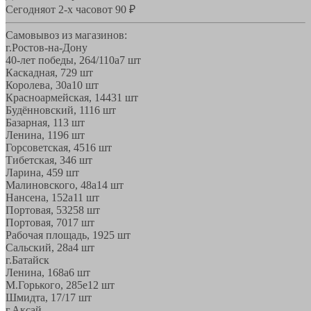
Сегодня
от 2-х часов
от 90 ₽
Самовывоз из магазинов:
г.Ростов-на-Дону
40-лет победы, 264/110а
7 шт
Каскадная, 72
9 шт
Королева, 30а
10 шт
Красноармейская, 144
31 шт
Будённовский, 11
16 шт
Базарная, 11
3 шт
Ленина, 119
6 шт
Горсоветская, 45
16 шт
Тибетская, 34
6 шт
Ларина, 45
9 шт
Малиновского, 48а
14 шт
Нансена, 152а
11 шт
Портовая, 532
58 шт
Портовая, 70
17 шт
Рабочая площадь, 19
25 шт
Сальский, 28a
4 шт
г.Батайск
Ленина, 168а
6 шт
М.Горького, 285е
12 шт
Шмидта, 17/1
7 шт
г.Аксай