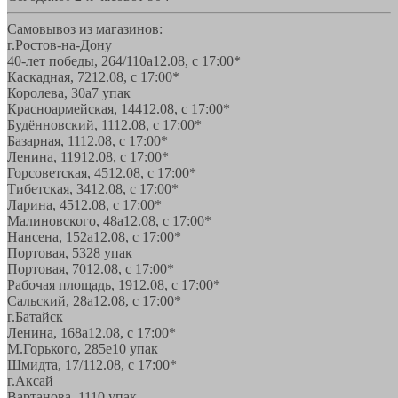
Самовывоз из магазинов:
г.Ростов-на-Дону
40-лет победы, 264/110а
12.08, с 17:00*
Каскадная, 72
12.08, с 17:00*
Королева, 30а
7 упак
Красноармейская, 144
12.08, с 17:00*
Будённовский, 11
12.08, с 17:00*
Базарная, 11
12.08, с 17:00*
Ленина, 119
12.08, с 17:00*
Горсоветская, 45
12.08, с 17:00*
Тибетская, 34
12.08, с 17:00*
Ларина, 45
12.08, с 17:00*
Малиновского, 48а
12.08, с 17:00*
Нансена, 152а
12.08, с 17:00*
Портовая, 532
8 упак
Портовая, 70
12.08, с 17:00*
Рабочая площадь, 19
12.08, с 17:00*
Сальский, 28a
12.08, с 17:00*
г.Батайск
Ленина, 168а
12.08, с 17:00*
М.Горького, 285е
10 упак
Шмидта, 17/1
12.08, с 17:00*
г.Аксай
Вартанова, 11
10 упак