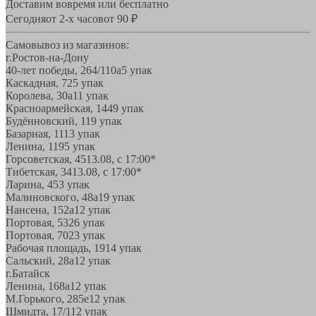
Доставим вовремя или бесплатно
Сегодня
от 2-х часов
от 90 ₽
Самовывоз из магазинов:
г.Ростов-на-Дону
40-лет победы, 264/110а
5 упак
Каскадная, 72
5 упак
Королева, 30а
11 упак
Красноармейская, 144
9 упак
Будённовский, 11
9 упак
Базарная, 11
13 упак
Ленина, 119
5 упак
Горсоветская, 45
13.08, с 17:00*
Тибетская, 34
13.08, с 17:00*
Ларина, 45
3 упак
Малиновского, 48а
19 упак
Нансена, 152а
12 упак
Портовая, 532
6 упак
Портовая, 70
23 упак
Рабочая площадь, 19
14 упак
Сальский, 28a
12 упак
г.Батайск
Ленина, 168а
12 упак
М.Горького, 285е
12 упак
Шмидта, 17/1
12 упак