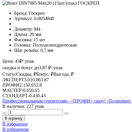
Бренд:
Госкреп
Артикул:
6-0054840
Диаметр:
М4
Длина:
20 мм
Фасовка:
15 шт
Головка:
Полуцилиндрическая
Шаг резьбы:
0,7 мм
Цена:
43
₽
/ упак
скидка и бонус до
3.87
₽/ упак
Статус
Скидка, ₽
Бонус, ₽
Выгода, ₽
ЭКСПЕРТ
3.01
0.86
3.87
ПРОФИ
2.15
0.65
2.8
МАСТЕР
-
0.65
0.65
СТАНДАРТ
-
0.43
0.43
Профессиональным строителям -
«ПРОФИ»
сразу!
›
Подробнее 
В наличии: 227 упак
В корзину
В избранное
В избранном