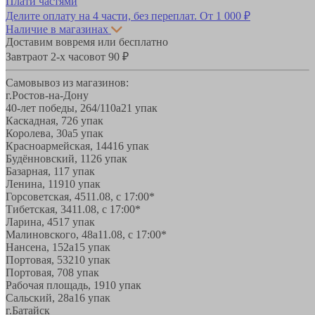
Плати частями
Делите оплату на 4 части, без переплат.
От 1 000 ₽
Наличие в магазинах
Доставим вовремя или бесплатно
Завтра
от 2-х часов
от 90 ₽
Самовывоз из магазинов:
г.Ростов-на-Дону
40-лет победы, 264/110а
21 упак
Каскадная, 72
6 упак
Королева, 30а
5 упак
Красноармейская, 144
16 упак
Будённовский, 11
26 упак
Базарная, 11
7 упак
Ленина, 119
10 упак
Горсоветская, 45
11.08, с 17:00*
Тибетская, 34
11.08, с 17:00*
Ларина, 45
17 упак
Малиновского, 48а
11.08, с 17:00*
Нансена, 152а
15 упак
Портовая, 532
10 упак
Портовая, 70
8 упак
Рабочая площадь, 19
10 упак
Сальский, 28a
16 упак
г.Батайск