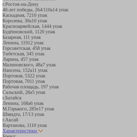
г.Ростов-на-Дону
40-лет победы, 264/110а
14 упак
Каскадная, 72
10 упак
Королева, 30а
10 упак
Красноармейская, 144
4 упак
Будённовский, 11
20 упак
Базарная, 11
1 упак
Ленина, 119
12 упак
Горсоветская, 45
8 упак
Тибетская, 34
5 упак
Ларина, 45
7 упак
Малиновского, 48а
7 упак
Нансена, 152а
11 упак
Портовая, 532
2 упак
Портовая, 70
11 упак
Рабочая площадь, 19
7 упак
Сальский, 28a
5 упак
г.Батайск
Ленина, 168а
6 упак
М.Горького, 285е
17 упак
Шмидта, 17/1
3 упак
г.Аксай
Вартанова, 11
10 упак
Характеристики
Бренд: