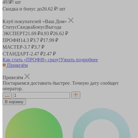
493
₽
/ шт
Скидка и бонус до
26.62
₽/ шт
Клуб покупателей «Ваш Дом»
Статус
Скидка
Бонус
Выгода
ЭКСПЕРТ
21.69 ₽
4.93 ₽
26.62 ₽
ПРОФИ
14.3 ₽
3.7 ₽
17.99 ₽
МАСТЕР
-
3.7 ₽
3.7 ₽
СТАНДАРТ
-
2.47 ₽
2.47 ₽
Как стать «ПРОФИ» сразу!
Узнать подробнее
Привезём
Привезём
Постараемся доставить быстрее. Точную дату сообщит
оператор.
В корзину