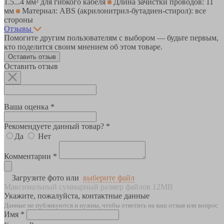
1.5...4 мм² для гибкого кабеля
Длина зачистки проводов: 11
мм
Материал: ABS (акрилонитрил-бутадиен-стирол): все
стороны
Отзывы
Помогите другим пользователям с выбором — будьте первым,
кто поделится своим мнением об этом товаре.
Оставить отзыв
Оставить отзыв
Ваша оценка *
Рекомендуете данный товар? *
Да
Нет
Комментарии *
Загрузите фото или
выберите файл
Максимальный суммарный размер файлов 12MB
Укажите, пожалуйста, контактные данные
Данные не публикуются и нужны, чтобы ответить на ваш отзыв или вопрос
Имя *