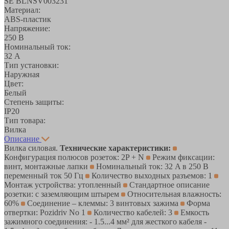
SE BLNSV003231
Материал:
ABS-пластик
Напряжение:
250 В
Номинальный ток:
32 А
Тип установки:
Наружная
Цвет:
Белый
Степень защиты:
IP20
Тип товара:
Вилка
Описание
Вилка силовая.
Технические характеристики:
Конфигурация полюсов розеток: 2P + N
Режим фиксации:
винт, монтажные лапки
Номинальный ток: 32 A в 250 В
переменный ток 50 Гц
Количество выходных разъемов: 1
Монтаж устройства: утопленный
Стандартное описание
розетки: с заземляющим штырем
Относительная влажность:
60%
Соединение – клеммы: 3 винтовых зажима
Форма
отвертки: Pozidriv No 1
Количество кабелей: 3
Емкость
зажимного соединения: - 1.5...4 мм² для жесткого кабеля -