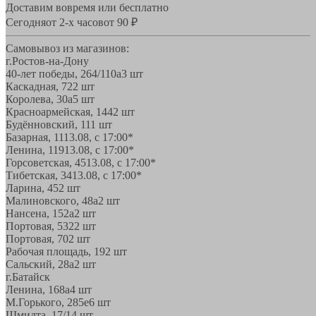
Доставим вовремя или бесплатно
Сегодня
от 2-х часов
от 90 ₽
Самовывоз из магазинов:
г.Ростов-на-Дону
40-лет победы, 264/110а
3 шт
Каскадная, 72
2 шт
Королева, 30а
5 шт
Красноармейская, 144
2 шт
Будённовский, 11
1 шт
Базарная, 11
13.08, с 17:00*
Ленина, 119
13.08, с 17:00*
Горсоветская, 45
13.08, с 17:00*
Тибетская, 34
13.08, с 17:00*
Ларина, 45
2 шт
Малиновского, 48а
2 шт
Нансена, 152а
2 шт
Портовая, 532
2 шт
Портовая, 70
2 шт
Рабочая площадь, 19
2 шт
Сальский, 28a
2 шт
г.Батайск
Ленина, 168а
4 шт
М.Горького, 285е
6 шт
Шмидта, 17/1
4 шт