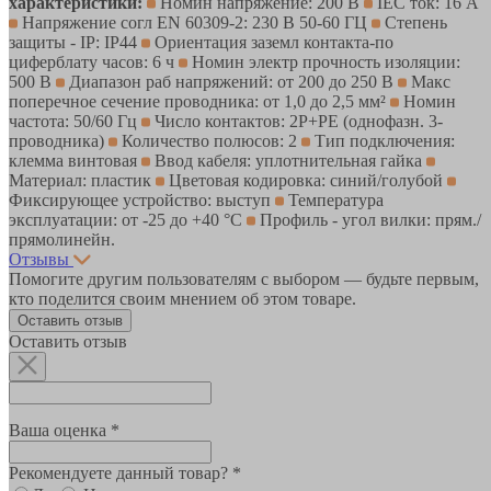
характеристики:
Номин напряжение: 200 В
IEC ток: 16 А
Напряжение согл EN 60309-2: 230 В 50-60 ГЦ
Степень
защиты - IP: IP44
Ориентация заземл контакта-по
циферблату часов: 6 ч
Номин электр прочность изоляции:
500 В
Диапазон раб напряжений: от 200 до 250 В
Макс
поперечное сечение проводника: от 1,0 до 2,5 мм²
Номин
частота: 50/60 Гц
Число контактов: 2P+PE (однофазн. 3-
проводника)
Количество полюсов: 2
Тип подключения:
клемма винтовая
Ввод кабеля: уплотнительная гайка
Материал: пластик
Цветовая кодировка: синий/голубой
Фиксирующее устройство: выступ
Температура
эксплуатации: от -25 до +40 °C
Профиль - угол вилки: прям./
прямолинейн.
Отзывы
Помогите другим пользователям с выбором — будьте первым,
кто поделится своим мнением об этом товаре.
Оставить отзыв
Оставить отзыв
Ваша оценка *
Рекомендуете данный товар? *