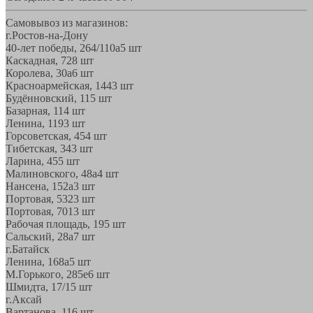
Самовывоз из магазинов:
г.Ростов-на-Дону
40-лет победы, 264/110а
5 шт
Каскадная, 72
8 шт
Королева, 30а
6 шт
Красноармейская, 144
3 шт
Будённовский, 11
5 шт
Базарная, 11
4 шт
Ленина, 119
3 шт
Горсоветская, 45
4 шт
Тибетская, 34
3 шт
Ларина, 45
5 шт
Малиновского, 48а
4 шт
Нансена, 152а
3 шт
Портовая, 532
3 шт
Портовая, 70
13 шт
Рабочая площадь, 19
5 шт
Сальский, 28a
7 шт
г.Батайск
Ленина, 168а
5 шт
М.Горького, 285е
6 шт
Шмидта, 17/1
5 шт
г.Аксай
Вартанова, 11
6 шт