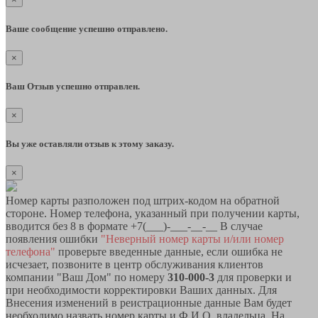
Ваше сообщение успешно отправлено.
×
Ваш Отзыв успешно отправлен.
×
Вы уже оставляли отзыв к этому заказу.
×
Номер карты разположен под штрих-кодом на обратной
стороне. Номер телефона, указанный при получении карты,
вводится без 8 в формате +7(___)-___-__-__ В случае
появления ошибки
"Неверный номер карты и/или номер
телефона"
проверьте введенные данные, если ошибка не
исчезает, позвоните в центр обслуживания клиентов
компании "Ваш Дом" по номеру
310-000-3
для проверки и
при необходимости корректировки Ваших данных. Для
Внесения изменений в реистрационные данные Вам будет
необходимо назвать номер карты и Ф.И.О. владельца. На