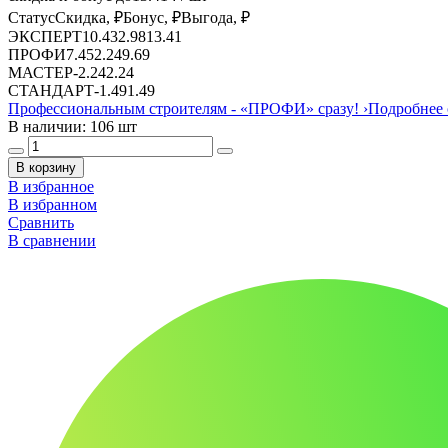
Статус
Скидка, ₽
Бонус, ₽
Выгода, ₽
ЭКСПЕРТ
10.43
2.98
13.41
ПРОФИ
7.45
2.24
9.69
МАСТЕР
-
2.24
2.24
СТАНДАРТ
-
1.49
1.49
Профессиональным строителям -
«ПРОФИ»
сразу!
›
Подробнее 
В наличии: 106 шт
В корзину
В избранное
В избранном
Сравнить
В сравнении